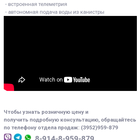
- встроенная телеметрия
- автономная подача воды из канистры
Чтобы узнать розничную цену и
получить подробную консультацию, обращайтесь
по телефону отдела продаж: (3952)959-879
8-914-8-959-879