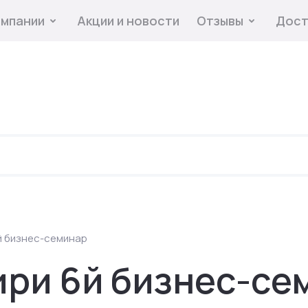
омпании
Акции и новости
Отзывы
Дост
й бизнес-семинар
ири 6й бизнес-се