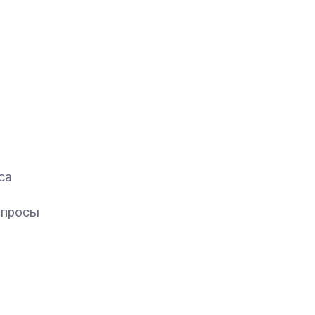
са
опросы